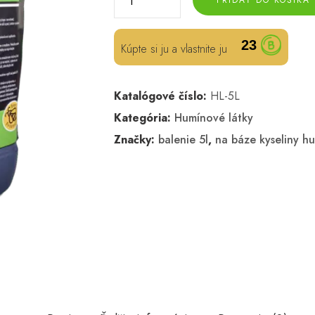
23
Kúpte si ju a vlastnite ju
Katalógové číslo:
HL-5L
Kategória:
Humínové látky
Značky:
balenie 5l
,
na báze kyseliny h