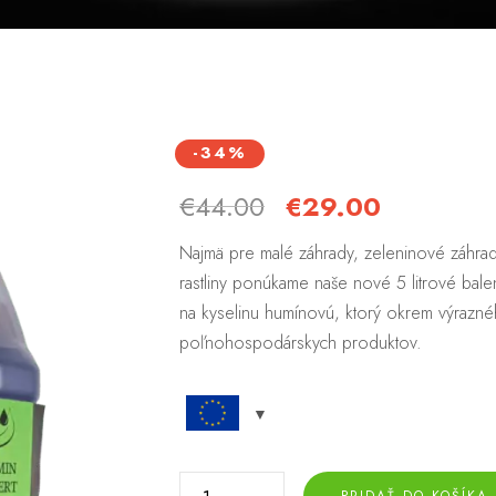
-34%
€
44.00
€
29.00
Najmä pre malé záhrady, zeleninové záhrady
rastliny ponúkame naše nové 5 litrové bal
na kyselinu humínovú, ktorý okrem výraznéh
poľnohospodárskych produktov.
PRIDAŤ DO KOŠÍKA