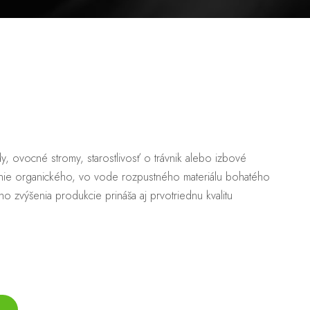
, ovocné stromy, starostlivosť o trávnik alebo izbové
enie organického, vo vode rozpustného materiálu bohatého
o zvýšenia produkcie prináša aj prvotriednu kvalitu