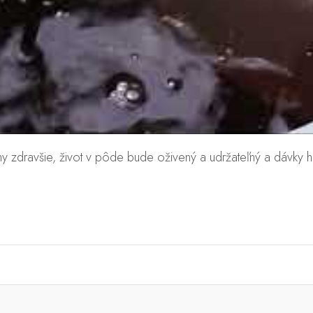
 zdravšie, život v pôde bude oživený a udržateľný a dávky h