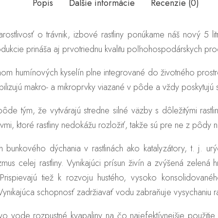
Popis
Ďalšie informácie
Recenzie (0)
arostlivosť o trávnik, izbové rastliny ponúkame náš nový 5 l
dukcie prináša aj prvotriednu kvalitu poľnohospodárskych pro
m humínových kyselín plne integrované do životného prostr
lizujú makro- a mikroprvky viazané v pôde a vždy poskytujú s
de tým, že vytvárajú stredne silné väzby s dôležitými rastlinn
vmi, ktoré rastliny nedokážu rozložiť, takže sú pre ne z pôdy
bunkového dýchania v rastlinách ako katalyzátory, t. j. ur
 celej rastliny. Vynikajúci prísun živín a zvýšená zelená hmo
rispievajú tiež k rozvoju hustého, vysoko konsolidované
. Vynikajúca schopnosť zadržiavať vodu zabraňuje vysychaniu ra
o vode rozpustné kvapaliny na čo najefektívnejšie použitie. 