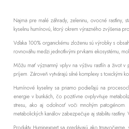
Najmä pre malé záhrady, zeleninu, ovocné rastliny, st
kyselinu humínovú, ktorý okrem výrazného zvýšenia pro
Vďaka 100% organickému zloženiu sú výrobky s obsaho
rovnováhu medzi jednotlivými prvkami ekosystému, mobi
Môžu mať významný vplyv na výživu rastlín a život v pô
príjem. Zároveň vytvárajú silné komplexy s toxickými ko
Humínové kyseliny sa priamo podieľajú na procesoch 
energie v bunkách, čo pozitívne ovplyvňuje metabolizmus
stresu, ako aj odolnosť voči mnohým patogénom. P
metabolických kanálov zabezpečuje aj stabilitu rastliny
Produkty Huminexpert sa predávajú ako tmavočierne, v