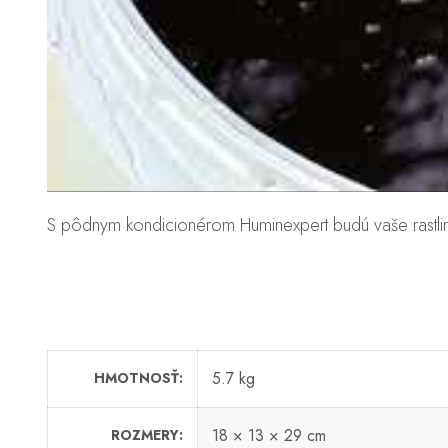
S pôdnym kondicionérom Huminexpert budú vaše rastliny
5.7 kg
HMOTNOSŤ
18 × 13 × 29 cm
ROZMERY