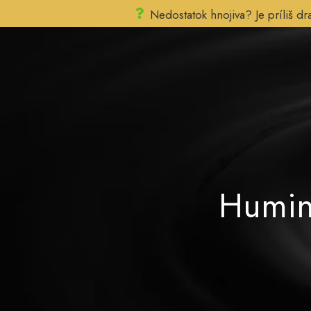
Nedostatok hnojiva? Je príliš d
Humin