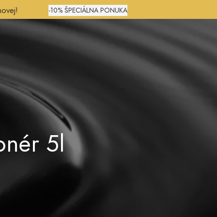
novej!
-10% ŠPECIÁLNA PONUKA
0
nér 5l