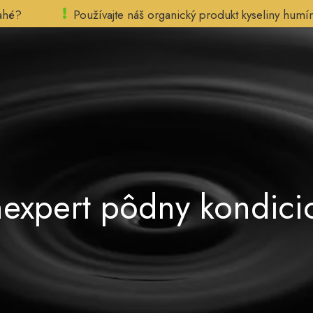
rahé?
Používajte náš organický produkt kyseliny humí
Domov
Objednať
Informácie
Blog
Kontakt
SK
expert pôdny kondicio