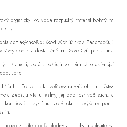
itrový organický, vo vode rozpustný materiál bohatý na
duktov.
edia bez akýchkoľvek škodlivých účinkov. Zabezpečujú
právny pomer a dostatočné množstvo živín pre rastliny.
ými živinami, ktoré umožňujú rastlinám ich efektívnejsí
 nedostupné.
ýchľujú ho. To vedie k uvoľňovaniu väčšieho množstva
ta zlepšujú vitalitu rastliny, jej odolnosť voči suchu a
ho koreňového systému, ktorý okrem zvýšenia počtu
stlín.
Hnojivo zrieďte podľa plodiny a plochy a aplikujte na