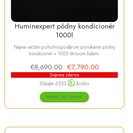
Huminexpert pôdny kondicionér
1000l
Najmä väčším poľnohospodárom ponúkame pôdny
kondicionér v 1000 litrovom balení.
€
8,690.00
€
7,790.00
Doprava zdarma
Získajte 6333
Bodov
PRIDAŤ DO KOŠÍKA