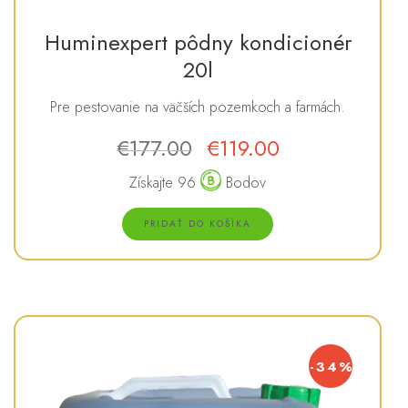
Huminexpert pôdny kondicionér
20l
Pre pestovanie na väčších pozemkoch a farmách.
€
177.00
€
119.00
Získajte 96
Bodov
PRIDAŤ DO KOŠÍKA
-34%