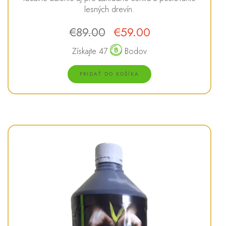
lesných drevín.
€
89.00
€
59.00
Získajte 47
Bodov
PRIDAŤ DO KOŠÍKA