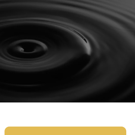
0
Domov
Objednať
Informácie
Blog
Kontakt
SK