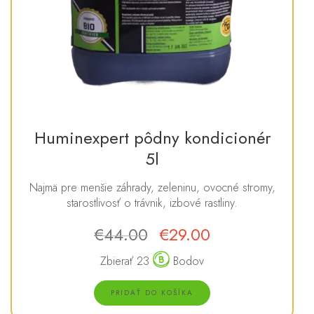
Huminexpert pôdny kondicionér
5l
Najmä pre menšie záhrady, zeleninu, ovocné stromy,
starostlivosť o trávnik, izbové rastliny.
€
44.00
€
29.00
Zbierať 23
Bodov
PRIDAŤ DO KOŠÍKA