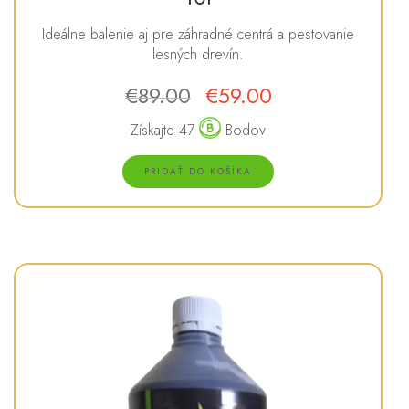
Ideálne balenie aj pre záhradné centrá a pestovanie
lesných drevín.
€
89.00
€
59.00
Pôvodná
Aktuálna
cena
cena
Získajte 47
Bodov
bola:
je:
€89.00.
€59.00.
PRIDAŤ DO KOŠÍKA