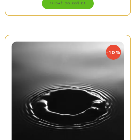
€44.00.
€29.00.
PRIDAŤ DO KOŠÍKA
-10%