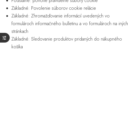
Podstatné: povoľte pravidelné súbory cookie
Základné: Povolenie súborov cookie relácie
Základné: Zhromažďovanie informácií uvedených vo
formulároch informačného bulletinu a vo formulároch na iných
stránkach
Základné: Sledovanie produktov pridaných do nákupného
košíka
Základné: Overte, či ste prihlásení do svojho
používateľského konta
Základné: Komentár k vybranému jazyku
Na tejto lokalite nie je povolené
Zapamätať si prihlasovacie údaje
Funkčnosť: zapamätajte si nastavenia sociálnych médií
Funkcionalita: komentár k vybranej krajine a oblasti
Analytika: sledovanie uskutočnených kontaktov a navštívených
stránok