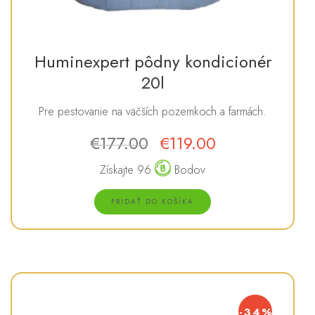
Huminexpert pôdny kondicionér
20l
Pre pestovanie na väčších pozemkoch a farmách.
€
177.00
€
119.00
Pôvodná
Aktuálna
cena
cena
Získajte 96
Bodov
bola:
je:
€177.00.
€119.00.
PRIDAŤ DO KOŠÍKA
-34%