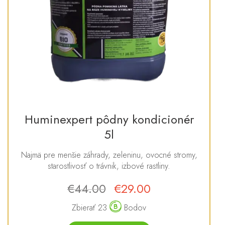
Huminexpert pôdny kondicionér
5l
Najmä pre menšie záhrady, zeleninu, ovocné stromy,
starostlivosť o trávnik, izbové rastliny.
€
44.00
€
29.00
Pôvodná
Aktuálna
cena
cena
Zbierať 23
Bodov
bola:
je: