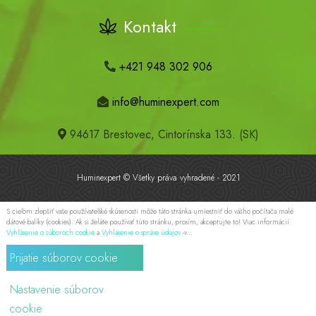
Kontakt
+421 948 302 906
info@huminexpert.com
94617 Brestovec, Cintorínska 133. (SK)
Huminexpert © Všetky práva vyhradené - 2021
S cieľom zlepšiť vaše používateľské skúsenosti môže táto stránka umiestniť do vášho počítača malé
dátové balíky (cookies). Ak si želáte používať túto stránku, prosím, akceptujte to! Viac informácií
Vyhlásenie o súboroch cookie
a
Vyhlásenie o správe údajov
-v...
Prijatie súborov cookie
Nastavenie súborov
cookie