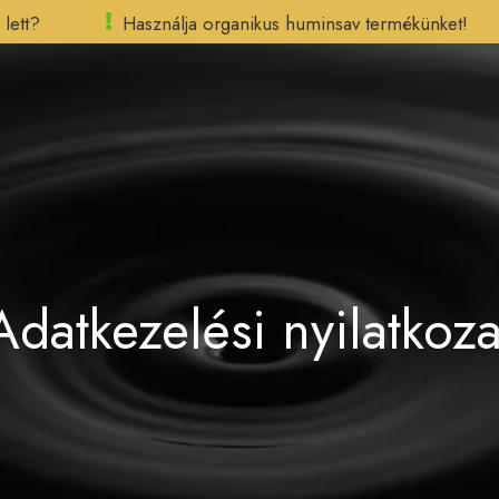
lett?
Használja organikus huminsav termékünket!
Főoldal
Vásárlás
Információk
Blog
Kapcsolat
HU
Adatkezelési nyilatkoza