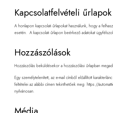
Kapcsolatfelvételi űrlapok
A honlapon kapcsolati űrlapokat használunk, hogy a felhasz
esetén. A kapcsolati űrlapon beérkező adatokat ügyfélszo
Hozzászólások
Hozzászólás beküldésekor a hozzászólási űrlapban megadott
Egy személytelenített, az e-mail címből előállított karakterl
feltételei az alábbi címen tekinthetőek meg: https://automa
nyilvánosan.
Média