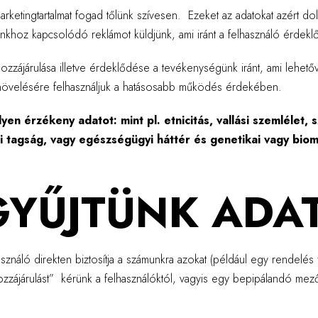
marketingtartalmat fogad tőlünk szívesen. Ezeket az adatokat azért 
nkhoz kapcsolódó reklámot küldjünk, ami iránt a felhasználó érdeklőd
hozzájárulása illetve érdeklődése a tevékenységünk iránt, ami lehet
 növelésére felhasználjuk a hatásosabb működés érdekében.
érzékeny adatot: mint pl. etnicitás, vallási szemlélet, sz
i tagság, vagy egészségügyi háttér és genetikai vagy biome
GYŰJTÜNK ADA
ználó direkten biztosítja a számunkra azokat (például egy rendelés 
ív hozzájárulást” kérünk a felhasználóktól, vagyis egy bepipálandó me