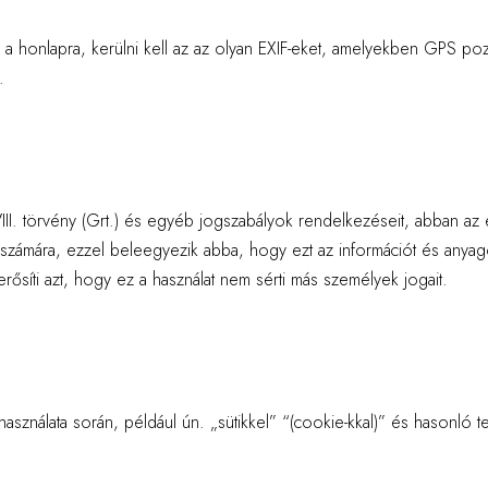
re a honlapra, kerülni kell az az olyan EXIF-eket, amelyekben GPS poz
.
 XLVIII. törvény (Grt.) és egyéb jogszabályok rendelkezéseit, abban
zámára, ezzel beleegyezik abba, hogy ezt az információt és anyagot 
síti azt, hogy ez a használat nem sérti más személyek jogait.
asználata során, például ún. „sütikkel” “(cookie-kkal)” és hasonló t