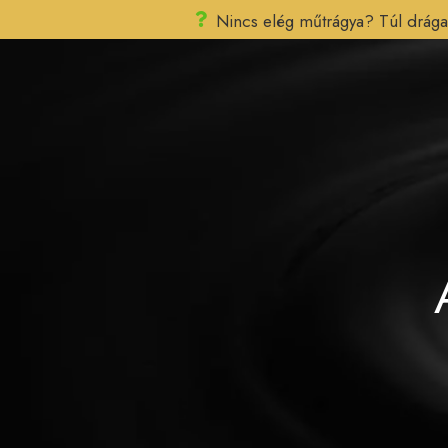
Nincs elég műtrágya? Túl drága 