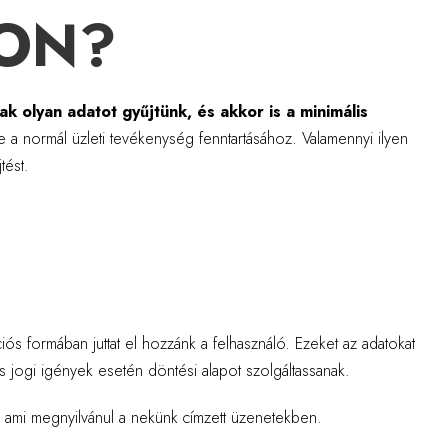
PON?
ak olyan adatot gyűjtünk, és akkor is a minimális
ve a normál üzleti tevékenység fenntartásához. Valamennyi ilyen
tést.
s formában juttat el hozzánk a felhasználó. Ezeket az adatokat
s jogi igények esetén döntési alapot szolgáltassanak.
t, ami megnyilvánul a nekünk címzett üzenetekben.