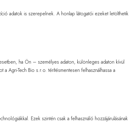
íció adatok is szerepelnek. A honlap látogatói ezeket letölthetik
 az esetben, ha Ön – személyes adaton, különleges adaton kívül
a Agri-Tech Bio s.r.o. térítésmentesen felhasználhassa a
echnológiákkal. Ezek szintén csak a felhasználó hozzájárulásának