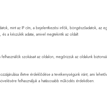
datok, mint az IP cím, a bejelentkezési infók, böngészőadatok, az eg
 és a készülék adatai, amivel megtekintik az oldalt.
 a felhasználók szokásait az oldalon, megőrizzük az oldalunk bizt
hozzájárulása illetve érdeklődése a tevékenységünk iránt, ami lehet
 növelésére felhasználjuk a hatásosabb működés érdekében.