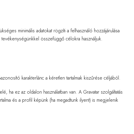
kséges minimális adatokat rögzíti a felhasználó hozzájárulása
a tevékenységünkkel összefüggő célokra használjuk.
nosító karakterlánc a kéretlen tartalmak kiszűrése céljából.
 felé, ha ez az oldalon használatban van. A Gravatar szolgáltatás
rtalma és a profil képünk (ha megadtunk ilyent) is megjelenik