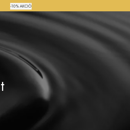
-10% AKCIÓ
0
t