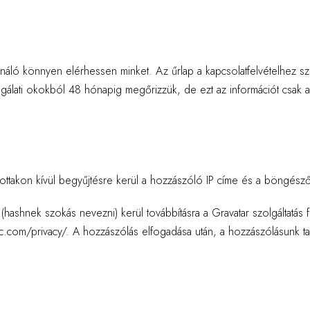
náló könnyen elérhessen minket. Az űrlap a kapcsolatfelvételhez szü
lgálati okokból 48 hónapig megőrizzük, de ezt az információt csak 
akon kívül begyűjtésre kerül a hozzászóló IP címe és a böngészőazo
ánc (hashnek szokás nevezni) kerül továbbításra a Gravatar szolgáltatás
ttic.com/privacy/. A hozzászólás elfogadása után, a hozzászólásunk ta