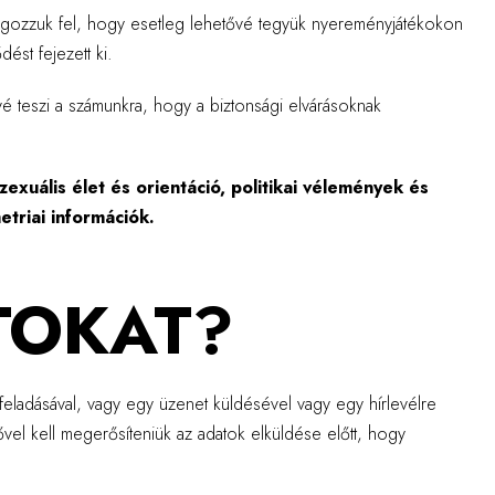
dolgozzuk fel, hogy esetleg lehetővé tegyük nyereményjátékokon
ést fejezett ki.
ővé teszi a számunkra, hogy a biztonsági elvárásoknak
exuális élet és orientáció, politikai vélemények és
triai információk.
TOKAT?
feladásával, vagy egy üzenet küldésével vagy egy hírlevélre
zővel kell megerősíteniük az adatok elküldése előtt, hogy