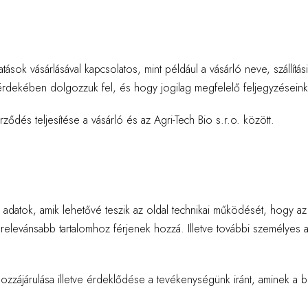
ások vásárlásával kapcsolatos, mint például a vásárló neve, szállítás
e érdekében dolgozzuk fel, és hogy jogilag megfelelő feljegyzéseink
ződés teljesítése a vásárló és az Agri-Tech Bio s.r.o. között.
 adatok, amik lehetővé teszik az oldal technikai működését, hogy az
relevánsabb tartalomhoz férjenek hozzá. Illetve további személyes a
 hozzájárulása illetve érdeklődése a tevékenységünk iránt, aminek a