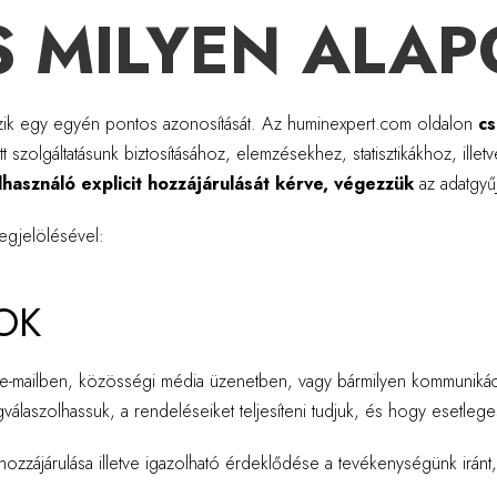
S MILYEN ALA
zik egy egyén pontos azonosítását. Az huminexpert.com oldalon
cs
 szolgáltatásunk biztosításához, elemzésekhez, statisztikákhoz, illet
lhasználó explicit hozzájárulását kérve, végezzük
az adatgyűj
egjelölésével:
OK
, e-mailben, közösségi média üzenetben, vagy bármilyen kommunikáció
válaszolhassuk, a rendeléseiket teljesíteni tudjuk, és hogy esetlege
 hozzájárulása illetve igazolható érdeklődése a tevékenységünk irán