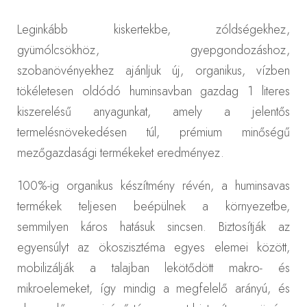
Leginkább kiskertekbe, zóldségekhez,
gyümólcsökhöz, gyepgondozáshoz,
szobanövényekhez ajánljuk új, organikus, vízben
tökéletesen oldódó huminsavban gazdag 1 literes
kiszerelésű anyagunkat, amely a jelentős
termelésnövekedésen túl, prémium minőségű
mezőgazdasági termékeket eredményez.
100%-ig organikus készítmény révén, a huminsavas
termékek teljesen beépülnek a környezetbe,
semmilyen káros hatásuk sincsen. Biztosítják az
egyensúlyt az ökoszisztéma egyes elemei között,
mobilizálják a talajban lekötődött makro- és
mikroelemeket, így mindig a megfelelő arányú, és