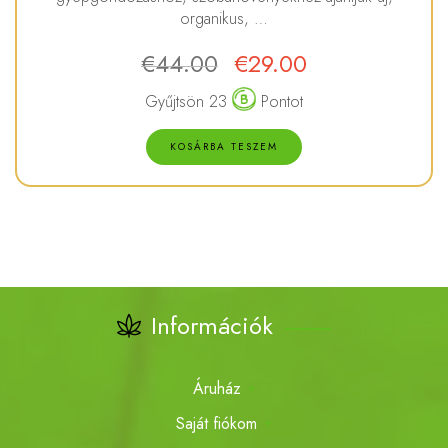
organikus, …
€
44.00
€
29.00
Gyűjtsön 23
Pontot
KOSÁRBA TESZEM
Információk
Áruház
Saját fiókom