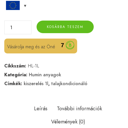
KOSÁRBA TESZEM
7
Vásárolja meg és az Öné
Cikkszám:
HL-1L
Kategória:
Humin anyagok
Címkék:
kiszerelés 1l
,
talajkondicionáló
Leírás
További információk
Vélemények (0)