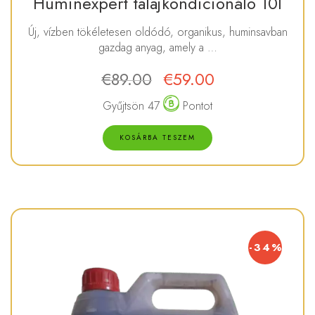
Huminexpert talajkondicionáló 10l
Új, vízben tökéletesen oldódó, organikus, huminsavban
gazdag anyag, amely a …
€
89.00
€
59.00
Gyűjtsön 47
Pontot
KOSÁRBA TESZEM
-34%