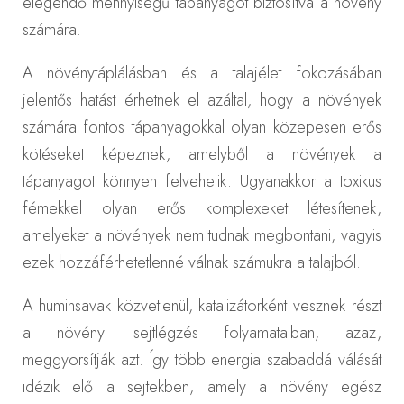
elegendő mennyiségű tápanyagot biztosítva a növény
számára.
A növénytáplálásban és a talajélet fokozásában
jelentős hatást érhetnek el azáltal, hogy a növények
számára fontos tápanyagokkal olyan közepesen erős
kötéseket képeznek, amelyből a növények a
tápanyagot könnyen felvehetik. Ugyanakkor a toxikus
fémekkel olyan erős komplexeket létesítenek,
amelyeket a növények nem tudnak megbontani, vagyis
ezek hozzáférhetetlenné válnak számukra a talajból.
A huminsavak közvetlenül, katalizátorként vesznek részt
a növényi sejtlégzés folyamataiban, azaz,
meggyorsítják azt. Így több energia szabaddá válását
idézik elő a sejtekben, amely a növény egész