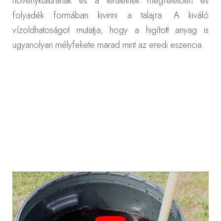
növénykulturának és a területnek megfelelően és
folyadék formában kivinni a talajra. A kiváló
vízoldhatoságot mutatja, hogy a higított anyag is
ugyanolyan mélyfekete marad mint az eredi eszencia.