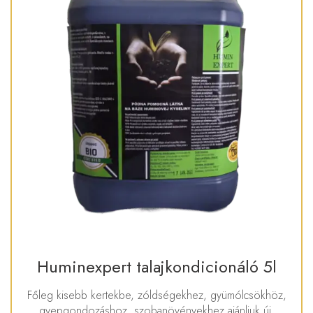
Huminexpert talajkondicionáló 5l
Főleg kisebb kertekbe, zóldségekhez, gyümólcsökhöz,
gyepgondozáshoz, szobanövényekhez ajánljuk új,