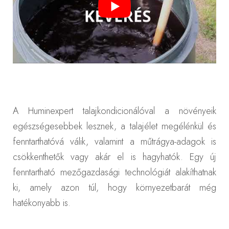
A Huminexpert talajkondicionálóval a növényeik
egészségesebbek lesznek, a talajélet megélénkül és
fenntarthatóvá válik, valamint a műtrágya-adagok is
csökkenthetők vagy akár el is hagyhatók. Egy új
fenntartható mezőgazdasági technológiát alakíthatnak
ki, amely azon túl, hogy környezetbarát még
hatékonyabb is.