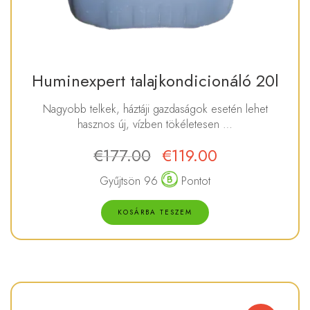
Huminexpert talajkondicionáló 20l
Nagyobb telkek, háztáji gazdaságok esetén lehet
hasznos új, vízben tökéletesen …
€
177.00
€
119.00
Gyűjtsön 96
Pontot
KOSÁRBA TESZEM