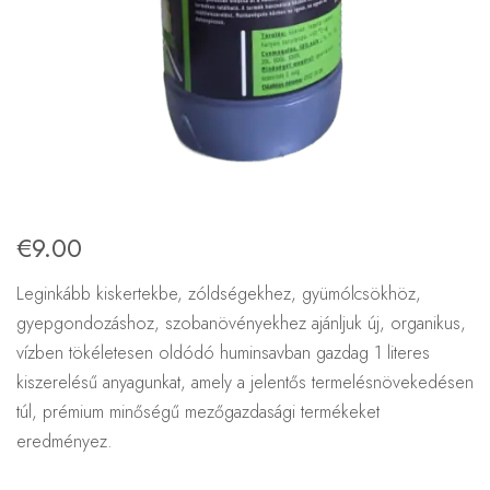
€
9.00
Leginkább kiskertekbe, zóldségekhez, gyümólcsökhöz,
gyepgondozáshoz, szobanövényekhez ajánljuk új, organikus,
vízben tökéletesen oldódó huminsavban gazdag 1 literes
kiszerelésű anyagunkat, amely a jelentős termelésnövekedésen
túl, prémium minőségű mezőgazdasági termékeket
eredményez.