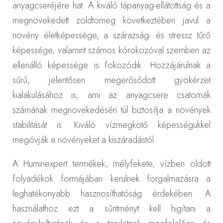
anyagcseréjére hat. A kiváló tápanyag-ellátottság és a
megnövekedett zöldtömeg következtében javul a
növény életképessége, a szárazság- és stressz tűrő
képessége, valamint számos kórokozóval szemben az
ellenálló képessége is fokozódik. Hozzájárulnak a
sűrű, jelentősen megerősődött gyökérzet
kialakulásához is, ami az anyagcsere csatornák
számának megnövekedésén túl biztosítja a növények
stabilitását is. Kiváló vízmegkötő képességükkel
megóvják a növényeket a kiszáradástól.
A Huminexpert termékek, mélyfekete, vízben oldott
folyadékok formájában kerülnek forgalmazásra a
leghatékonyabb hasznosíthatóság érdekében. A
használathoz ezt a sűritményt kell higítani a