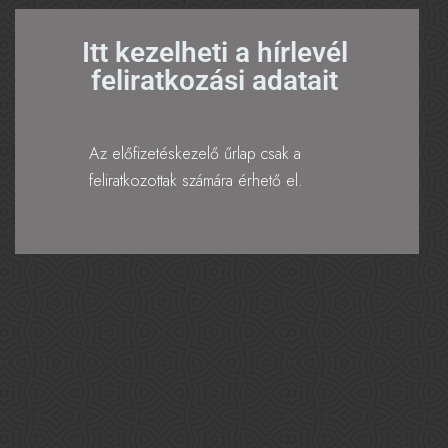
Itt kezelheti a hírlevél
feliratkozási adatait
Az előfizetéskezelő űrlap csak a
feliratkozottak számára érhető el.